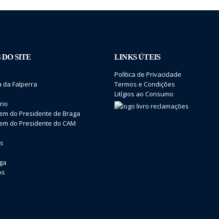
 DO SITE
LINKS ÚTEIS
Política de Privacidade
 da Falperra
Termos e Condições
Litígios ao Consumo
rio
m do Presidente de Braga
m do Presidente do CAM
os
aga
os