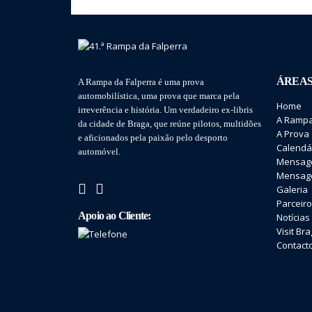
ÁREAS
A Rampa da Falperra é uma prova
automobilística, uma prova que marca pela
Home
irreverência e história. Um verdadeiro ex-libris
A Rampa
da cidade de Braga, que reúne pilotos, multidões
A Prova
e aficionados pela paixão pelo desporto
Calendá
automóvel.
Mensage
Mensage
Galeria
Parceir
Apoio ao Cliente:
Notícias
Visit Br
Contact