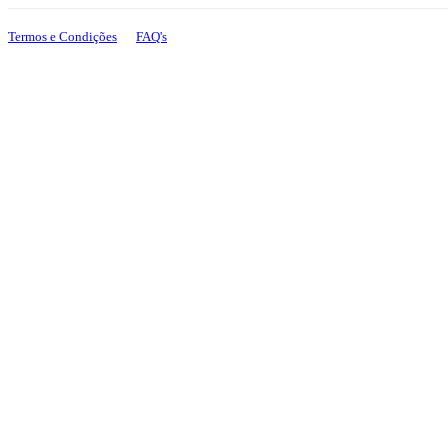
+351 925 899 665
+351 912 421 503
Termos e Condições
FAQ's