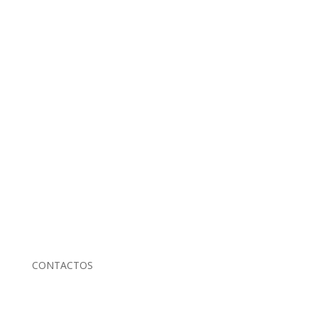
CONTACTOS

Rua Bernardo Sequeira