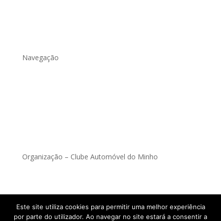
Nº 533 4710-356 Braga

cam@camminho.com
Navegação
Ser parceiro
Percurso
Alojamento
Voluntários
Organização –
Clube Automóvel do Minho
Este site utiliza cookies para permitir uma melhor experiência
Powered by
Iber Bússola
por parte do utilizador. Ao navegar no site estará a consentir a