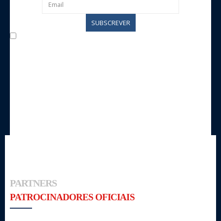
Concordo com o processamento de dados por parte da
entidade para fins de comunicação e concordo em ser
contactado pela mesma entidade.
PARTNERS
PATROCINADORES OFICIAIS