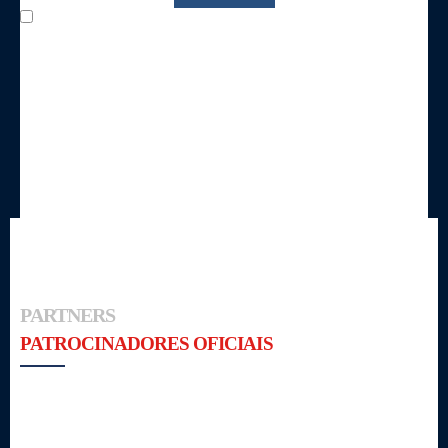
Concordo com o processamento de dados por parte da
entidade para fins de comunicação e concordo em ser
contactado pela mesma entidade.
PARTNERS
PATROCINADORES OFICIAIS