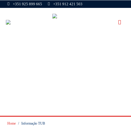
+351 925 899 665
+351 912 421 503
Horários TUB
Home
/
Informação TUB