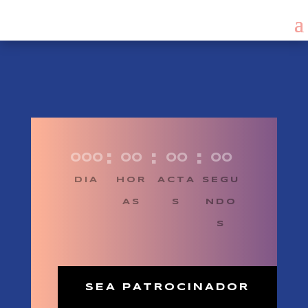
:
:
:
000
00
00
00
DIA
HOR
ACTA
SEGU
AS
S
NDO
S
SEA PATROCINADOR