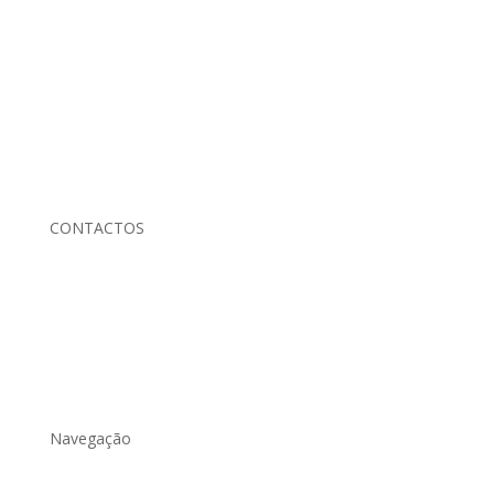
CONTACTOS

Rua Bernardo Sequeira
Nº 533 4710-356 Braga

cam@camminho.com
Navegação